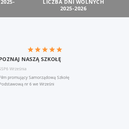
2025-
LICZBA DNI WOLNYCH
2025-2026
POZNAJ NASZĄ SZKOŁĘ
SSP6 Września
Film promujący Samorządową Szkołę
Podstawową nr 6 we Wrześni