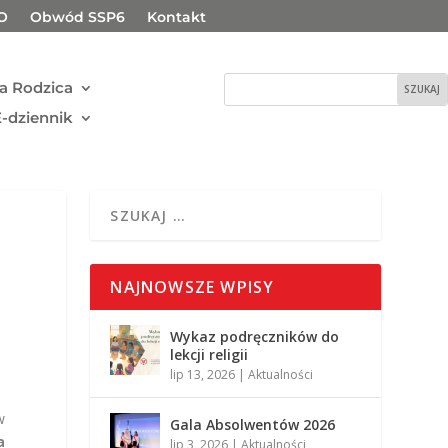
O
Obwód SSP6
Kontakt
fa Rodzica
E-dziennik
NAJNOWSZE WPISY
Wykaz podręczników do
lekcji religii
lip 13, 2026
|
Aktualności
w
Gala Absolwentów 2026
a
lip 3, 2026
|
Aktualności