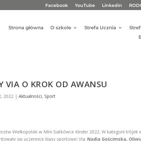
Facebook
YouTube
Linkedin
ROD
Strona główna
O szkole
Strefa Ucznia
Stre
SY VIA O KROK OD AWANSU
2, 2022
|
Aktualności
,
Sport
rzostw Wielkopolski w Mini Siatkówce Kinder 2022. W kategorii trójek 
towały się uczennice klasy sportowej VIa:
Nadia Gościmska, Oliwi