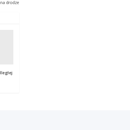
 na drodze
ległej